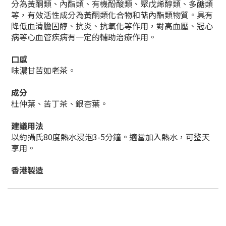
分為黃酮類、內酯類、有機酚酸類、聚戊烯醇類、多醣類
等，有效活性成分為黃酮類化合物和萜內酯類物質。具有
降低血清膽固醇、抗炎、抗氧化等作用，對高血壓、冠心
病等心血管疾病有一定的輔助治療作用。
口感
味濃甘苦如老茶。
成分
杜仲葉、苦丁茶、銀杏葉。
建議用法
以約攝氏80度熱水浸泡3-5分鐘。適當加入熱水，可整天
享用。
香港製造