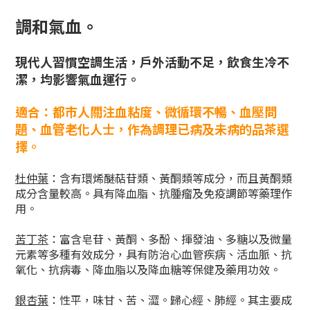
調和氣血
。
現代人習慣空調生活，戶外活動不足，飲食生冷不
潔，均影響氣血運行。
適合
：
都市人關注血粘度、微循環不暢、血壓問
題、血管老化人士，作為調理已病及未病的品茶選
擇。
杜仲葉
：含有環烯醚萜苷類、黃酮類等成分，而且黃酮類
成分含量較高。具有降血脂、抗腫瘤及免疫調節等藥理作
用。
苦丁茶
：富含皂苷、黃酮、多酚、揮發油、多糖以及微量
元素等多種有效成分，具有防治心血管疾病、活血脈、抗
氧化、抗病毒、降血脂以及降血糖等保健及藥用功效。
銀杏葉
：性平，味甘、苦、澀。歸心經、肺經。其主要成