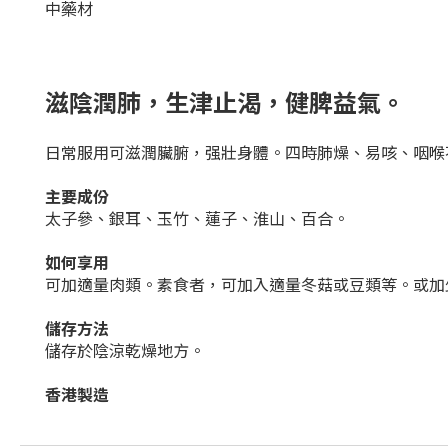
中藥材
滋陰潤肺
，
生津止渴
，
健脾益氣。
日常服用可滋潤臟腑，强壯身體。四時肺燥、易咳、咽喉
主要成份
太子參、銀耳、玉竹、蓮子、淮山、百合。
如何享用
可加適量肉類。素食者，可加入適量冬菇或豆類等。或加
儲存方法
儲存於陰涼乾
燥地方
。
香港製造