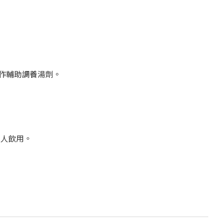
作輔助調養湯劑。
5 人飲用。