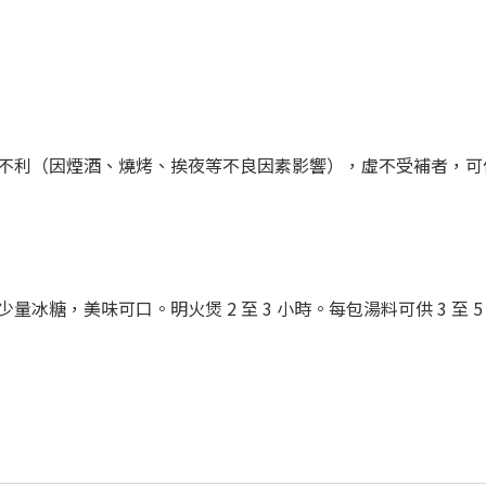
不利（因煙酒、燒烤、挨夜等不良因素影響），虛不受補者，可
少量冰糖，
美味可口。明火
煲
2
至
3
小時。每包湯料可供 3 至 