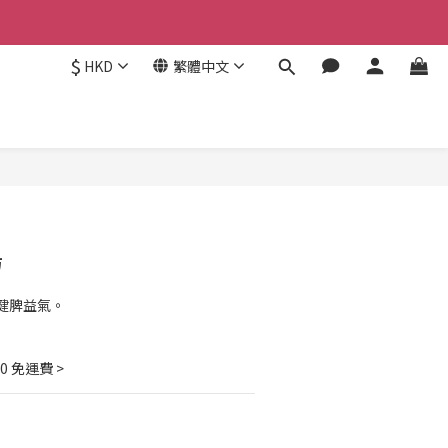
$
HKD
繁體中文
湯
健脾益氣。
00 免運費 >