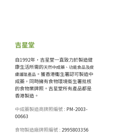
吉星堂
自1992年，吉星堂一直致力於製造健
康生活所需的
天然中成藥、功能食品及皮
。獲香港
衞
生署認可製造中
膚護理產品
成藥，同時擁有食物環境衞生署批核
的食物業牌照。吉星堂所有產品都是
香港製造。
中成藥製造商牌照編號 :
PM-2003-
00663
食物製造廠牌照編號 :
2995803356