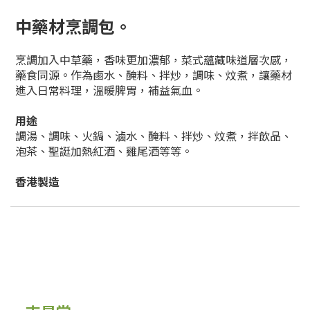
中藥材烹調包
。
烹調加入中草藥，香味更加濃郁，菜式蘊藏味道層次感，
藥食同源。
作為鹵水、醃料、拌炒，調味、炆煮，讓藥材
進入日常料理，溫暖脾胃，補益氣血。
用途
調湯、調味、火鍋、滷水、醃料、
拌炒
、
炆煮
，
拌飲品、
泡茶、聖誔加熱紅酒、雞尾酒等等。
香港製造