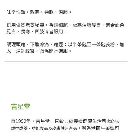
味辛性熱，散寒，通脈，溫肺。
選用優質老姜秘製，香辣細膩，驅寒溫肺暖胃，適合面色
晃白、畏寒、四肢冷者服用。
調理頭痛、下腹冷痛、痛經：以半茶匙至一茶匙姜粉，加
入一湯匙蜂蜜，微温開水調服。
吉星堂
自1992年，吉星堂一直致力於製造健康生活所需的
天
。獲香港
衞
生署認可
然中成藥、功能食品及皮膚護理產品