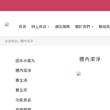
首頁
網上商店
調治服務
關於我們
聯絡
全部商品
/
體內潔淨
體內潔淨
固本水蜜丸
體內潔淨
養生湯
養生茶
功能食品
食療藥膳