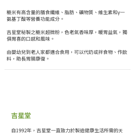
糙米有高含量的膳食纖維、脂肪、礦物質、維生素和γ一
氨基丁酸等營養功能成分。
吉星堂秘製之糙米超微粉，色老氣香味厚，暖胃益氣，獨
俱胃喜的口感和風味。
由嬰幼兒到老人家都適合食用，可以代奶或拌食物、作飲
料，助長胃腸康復。
吉星堂
自1992年，吉星堂一直致力於製造健康生活所需的
天