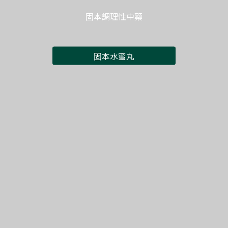
推動倦怠的代謝習慣，促進脂肪及水腫分解代謝
體內潔淨