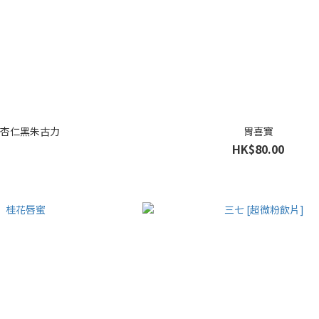
杏仁黑朱古力
胃喜寶
HK$80.00