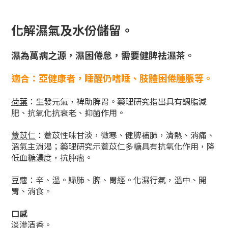
化解濕氣及水份儲留
。
濕為萬病之源，濕困倦怠，需要健脾祛濕茶。
適合
：亞健康者，睡醒仍嗜睡、肢體困倦腫脹等。
荷葉
：生發元氣，裨助脾胃。藥理研究指出具有調脂減
肥、抗氧化抗衰老、抑菌作用。
薏苡仁
：薏苡性味甘淡，微寒、健脾補肺，清熱、消痛、
溫氣主消渴；藥理研究示薏苡仁多糖具有抗氧化作用，降
低血糖濃度，抗肿瘤。
豆蔻
：辛、溫。歸肺、脾、胃經。化濕行氣，溫中、開
胃、消食。
口感
淡滲清香。