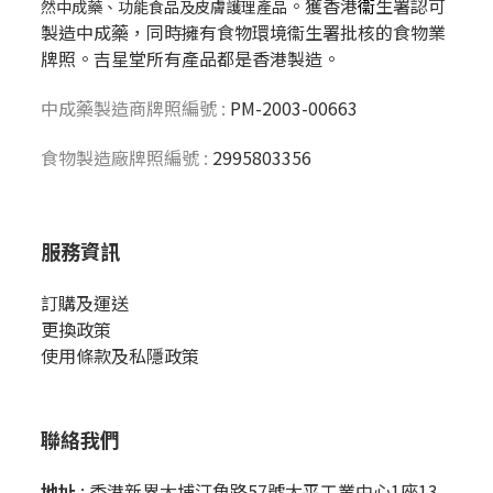
。獲香港
衞
生署認可
然中成藥、功能食品及皮膚護理產品
製造中成藥，同時擁有食物環境衞生署批核的食物業
牌照。吉星堂所有產品都是香港製造。
中成藥製造商牌照編號 :
PM-2003-00663
食物製造廠牌照編號 :
2995803356
服務資訊
訂購及運送
更換政策
使用條款及私隱政策
聯絡我們
地址
: 香港新界大埔汀角路57號太平工業中心1座13