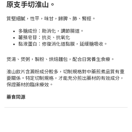
原支手切淮山
。
質堅細膩，性平，味甘，歸脾、肺、腎經。
多糖成份：助消化，調節腸道。
薯蕷皂苷：抗炎、抗氧化
黏液蛋白：修復消化道黏膜，延緩糖吸收。
煲湯、煲粥，製粉、烘焙麵包，
配合日常養生食療。
淮山飲片含澱粉成分較多，切制規格對中藥煎煮品質有重
要關係。特定切制規格，才能充分煎出藥材的有效成分，
保證藥材的臨床療效。
藥食同源